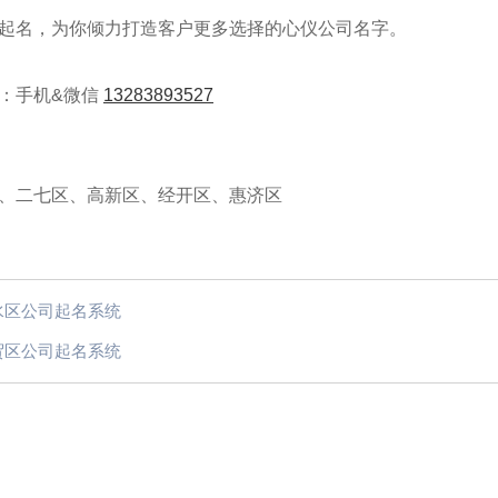
起名，为你倾力打造客户更多选择的心仪公司名字。
：手机&微信
13283893527
、二七区、高新区、经开区、惠济区
水区公司起名系统
贸区公司起名系统