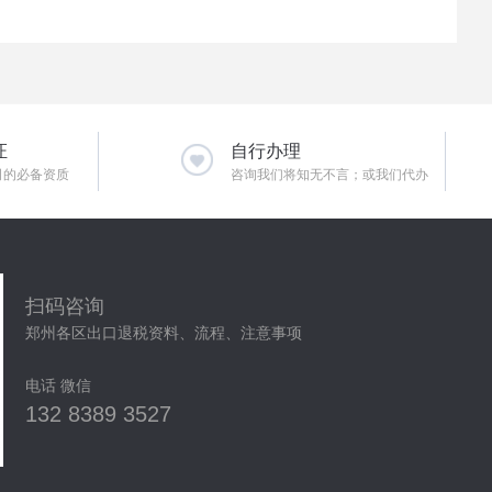
证
自行办理
司的必备资质
咨询我们将知无不言；或我们代办
扫码咨询
郑州各区出口退税资料、流程、注意事项
电话 微信
132 8389 3527