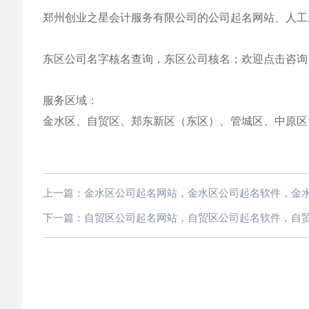
郑州创业之星会计服务有限公司的公司起名网站、人工
东区公司名字核名查询，东区公司核名；欢迎点击咨询
服务区域：
金水区、自贸区、郑东新区（东区）、管城区、中原区
上一篇：
金水区公司起名网站，金水区公司起名软件，金
下一篇：
自贸区公司起名网站，自贸区公司起名软件，自