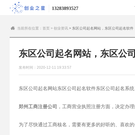
13283893527
当前所在位置：
首页
>
创业资讯
> 东区公司起名网站，东区公司起名软件
东区公司起名网站，东区公
发布时间：2020-12-11 19:33:57
东区公司起名网站东区公司起名软件东区公司起名系统
郑州工商注册公司
，工商营业执照注册方面，决定办理
为了尽快通过工商核名，需要有更多的好听的、喜欢的