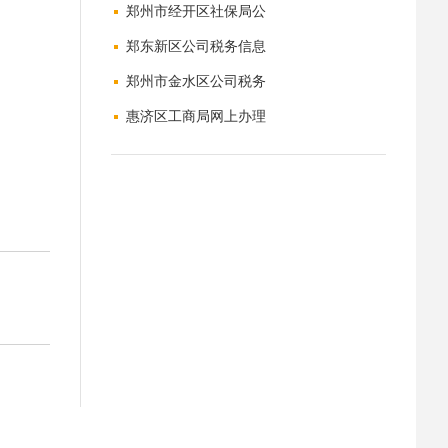
郑州市经开区社保局公
郑东新区公司税务信息
郑州市金水区公司税务
惠济区工商局网上办理