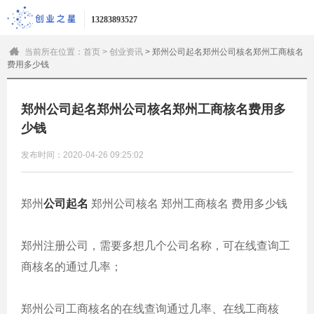
13283893527
当前所在位置：
首页
>
创业资讯
> 郑州公司起名郑州公司核名郑州工商核名
费用多少钱
郑州公司起名郑州公司核名郑州工商核名费用多
少钱
发布时间：2020-04-26 09:25:02
郑州
公司起名
郑州公司核名 郑州工商核名 费用多少钱
郑州注册公司，需要多想几个公司名称，可在线查询工
商核名的通过几率；
郑州公司工商核名的在线查询通过几率、在线工商核