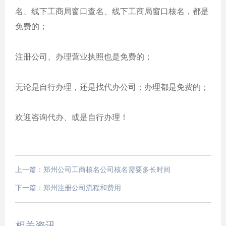
名、线下工商局窗口查名、线下工商局窗口核名，都是
免费的；
注册公司、办理营业执照也是免费的；
无论是自行办理，还是找代办公司；办理都是免费的；
欢迎咨询代办、或是自行办理！
上一篇：
郑州公司工商核名公司核名需要多长时间
下一篇：
郑州注册公司流程和费用
相关资讯